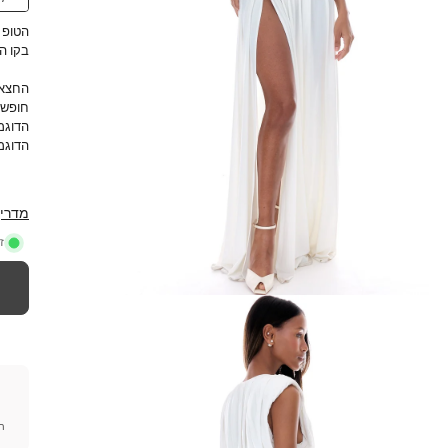
הטופ 
בקו ה
החצאי
חופשי
הדוגמנית מו
הדוגמנית נו
מדריך
ז
חי