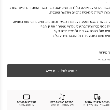
בגזרת קרופ עם אפקט בלוז'ון מחמיא, יושב צמוד באזור החזה והכתפיים ומתרכך
מותן ליצירת סילואטת כתפיים מודגשת ומובנית.
ת בגזרת מקסי נשפכת עם מותן גמישה וכיווצים מחמיאים, נפתחת בתנועה
ת כלפי מטה ומשלבת שסע קדמי שמאריך את קו הגוף
לו בגובה 1.66 מ' ולובשת מידה S/M
עם בגובה 1.70 מ' ולובשת מידה L/XL
 מידות
מין במלאי
הוספה לסל
•
₪ 679
משלוח עד 3 ימי עסקים
החלפה ראשונה חינם
אפשרויות תשלום
נם בקנייה מעל 499 ש״ח
מערכת נוחה דרך האתר
נוחות ובטוחות