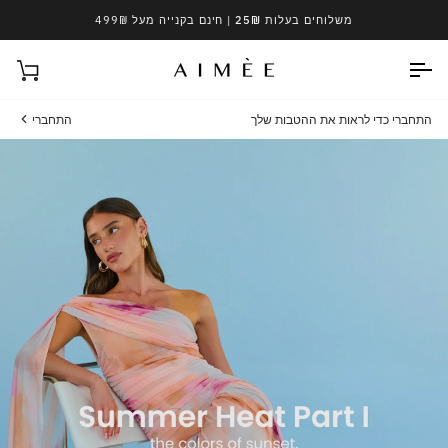
Ski
משלוחים בעלות 25₪
| חינם בקנייה מעל 499₪
t
conten
עגל
התחברי כדי לראות את ההטבות שלך
התחברי