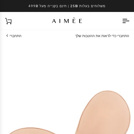
Ski
משלוחים בעלות 25₪
| חינם בקנייה מעל 499₪
t
conten
עגל
התחברי כדי לראות את ההטבות שלך
התחברי