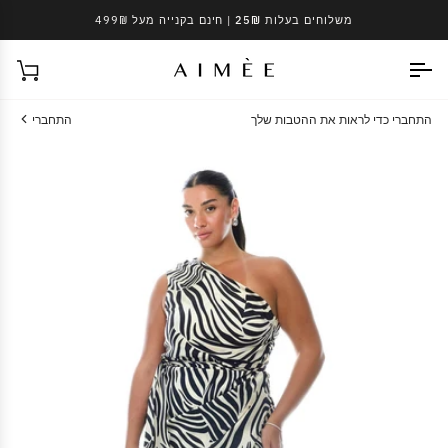
Ski
משלוחים בעלות 25₪
| חינם בקנייה מעל 499₪
t
conten
עגל
התחברי כדי לראות את ההטבות שלך
התחברי