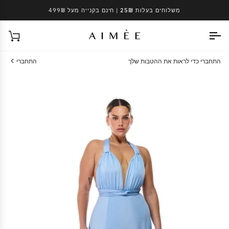
Ski
משלוחים בעלות 25₪
| חינם בקנייה מעל 499₪
t
conten
עגל
התחברי כדי לראות את ההטבות שלך
התחברי