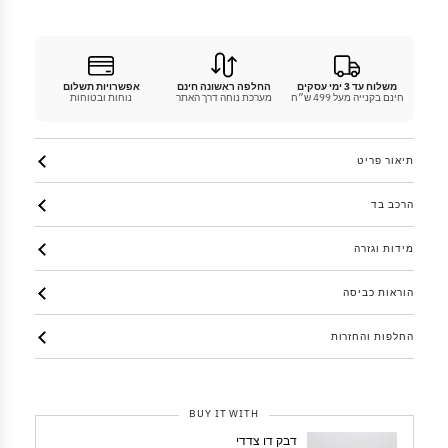
משלוח עד 3 ימי עסקים
החלפה ראשונה חינם
אפשרויות תשלום
חינם בקנייה מעל 499 ש״ח
מערכת נוחה דרך האתר
נוחות ובטוחות
תיאור פריט
הרכב בד
מידות וגזרה
הוראות כביסה
החלפות והחזרות
BUY IT WITH
דבק דו צדדי