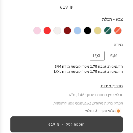
₪ 619
צבע
-
תכלת
צבע
מידה
מידה
L\XL
S\M
הדוגמניות: (גובה 1.75 מטר) לובשת מידה S/M
הדוגמניות: (גובה 1.75 מטר) לובשת מידה L/XL
מדריך מידות
✕
לא זמין בחנות דיזנגוף 146, ת"א
המלאי בחנות מתעדכן באופן שוטף ועשוי להשתנות
מלאי נמוך -
3
במלאי
הוספה לסל
•
₪ 619