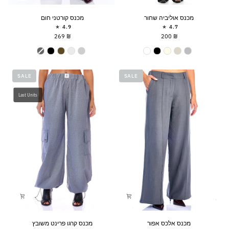
מכנס
מכנס
מכנס אוליביה שחור
מכנס קורטני חום
אוליביה
קורטני
4.9
4.7
שחור
חום
₪ 269
₪ 200
צבע
Kourtney Pants
SALE
SALE
Last Units
מכנס
מכנס
מכנס אלכס אפור
מכנס קרגו פרינט משובץ
אלכס
קרגו