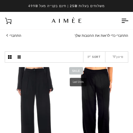
Ski
משלוחים בעלות 25₪
| חינם בקנייה מעל 499₪
t
conten
עגל
התחברי כדי לראות את ההטבות שלך
התחברי
Sort
סינון
SORT
SALE
Last Units