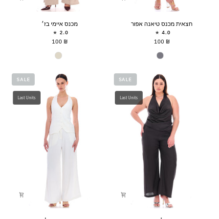
חצאית
מכנס
חצאית מכנס טיאנה אפור
מכנס איימי בז׳
מכנס
איימי
2.0
4.0
טיאנה
בז׳
₪ 100
₪ 100
אפור
צבע
צבע
SALE
SALE
Last Units
Last Units
מכנס
מכנס