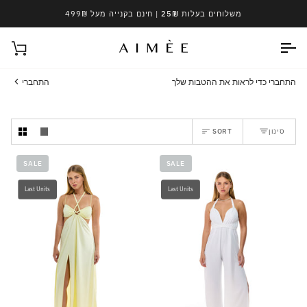
Ski
משלוחים בעלות 25₪
| חינם בקנייה מעל 499₪
t
conten
עגל
התחברי כדי לראות את ההטבות שלך
התחברי
Sort
סינון
SORT
SALE
SALE
Last Units
Last Units