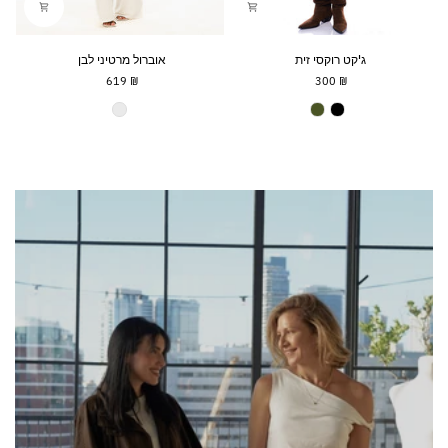
ג'קט
אוברול
ג'קט רוקסי זית
אוברול מרטיני לבן
רוקסי
מרטיני
₪ 619
₪ 300
זית
לבן
Martini Jumpsuite
Roxy Jacket