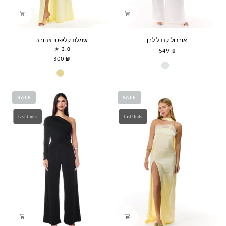
אוברול
שמלת
אוברול קנדל לבן
שמלת קליפסו צהובה
קנדל
קליפסו
3.0
₪ 549
לבן
צהובה
₪ 300
אוברול קנדל
צבע
SALE
SALE
Last Units
Last Units