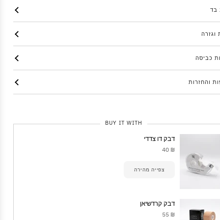
בד
 וגזרה
ת כביסה
ת והחזרות
BUY IT WITH
דבק דו צדדי
₪ 40
צפייה מהירה
דבק קרדשיאן
₪ 55