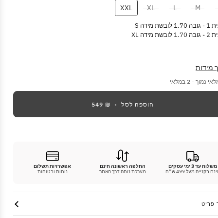
XXL
XL
L
M
לובשת מידה S
ובשת מידה XL
 מידות
לאי נמוך -
2
במלאי
הוספה לסל
•
₪ 549
משלוח עד 3 ימי עסקים
החלפה ראשונה חינם
אפשרויות תשלום
נם בקנייה מעל 499 ש״ח
מערכת נוחה דרך האתר
נוחות ובטוחות
 פריט